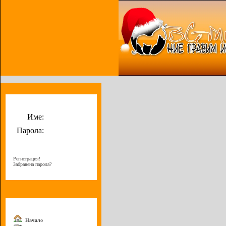
Потребителско меню
Име:
Парола:
Регистрация!
Забравена парола?
Меню
Начало