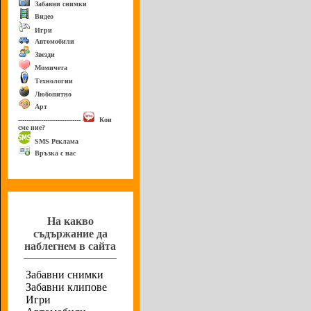
Забавни снимки
Видео
Игри
Автомобили
Звезди
Момичета
Технологии
Любопитно
Арт
------------------------------
Кои
сме ние?
SMS Реклама
Връзка с нас
Анкета
На какво
съдържание да
наблегнем в сайта
Забавни снимки
Забавни клипове
Игри