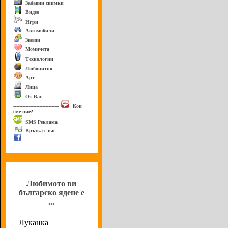
Забавни снимки
Видео
Игри
Автомобили
Звезди
Момичета
Технологии
Любопитно
Арт
Лица
От Вас
------------------------------
Кои
сме ние?
SMS Реклама
Връзка с нас
Анкета
Любимото ви
българско ядене е
...
Луканка