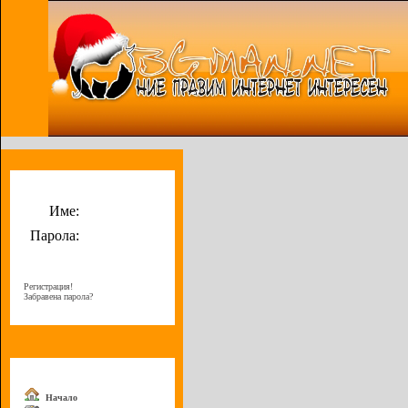
Потребителско меню
Име:
Парола:
Регистрация!
Забравена парола?
Меню
Начало