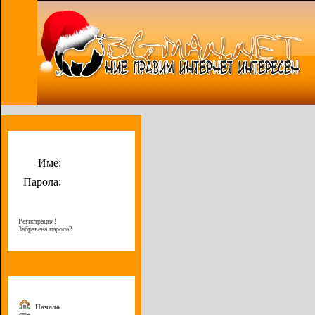
Потребителско меню
Име:
Парола:
Регистрация!
Забравена парола?
Меню
Начало