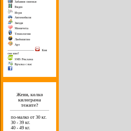
Забавни снимки
Видео
Игри
Автомобили
Звезди
Момичета
Технологии
Любопитно
Арт
------------------------------
Кои
сме ние?
SMS Реклама
Връзка с нас
Анкета
Жени, колко
килограма
тежите?
по-малко от 30 кг.
30 - 39 кг.
40 - 49 кг.