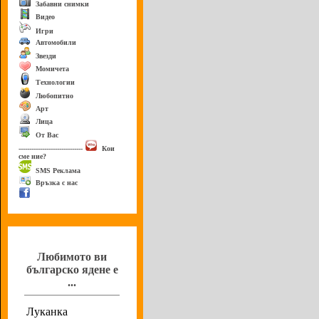
Забавни снимки
Видео
Игри
Автомобили
Звезди
Момичета
Технологии
Любопитно
Арт
Лица
От Вас
------------------------------
Кои
сме ние?
SMS Реклама
Връзка с нас
Анкета
Любимото ви
българско ядене е
...
Луканка