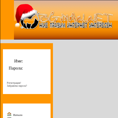
Потребителско меню
Име:
Парола:
Регистрация!
Забравена парола?
Меню
Начало