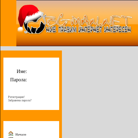
Потребителско меню
Име:
Парола:
Регистрация!
Забравена парола?
Меню
Начало