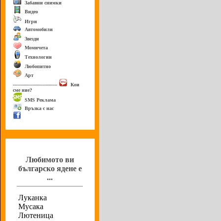
Забавни снимки
Видео
Игри
Автомобили
Звезди
Момичета
Технологии
Любопитно
Арт
------------------------------
Кои
сме ние?
SMS Реклама
Връзка с нас
Анкета
Любимото ви
българско ядене е
...
Луканка
Мусака
Лютеница