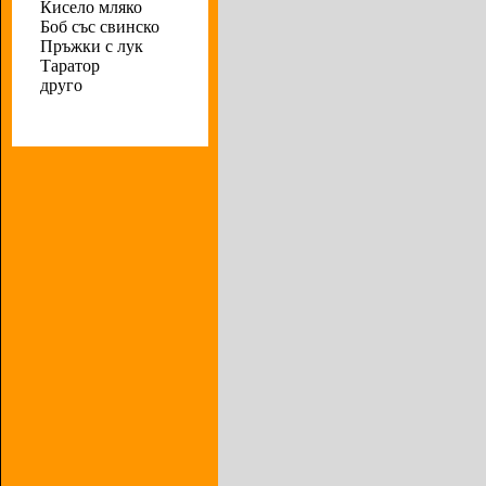
Кисело мляко
Боб със свинско
Пръжки с лук
Таратор
друго