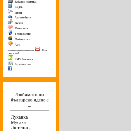
Забавни снимки
Видео
Игри
Автомобили
Звезди
Момичета
Технологии
Любопитно
Арт
------------------------------
Кои
сме ние?
SMS Реклама
Връзка с нас
Анкета
Любимото ви
българско ядене е
...
Луканка
Мусака
Лютеница