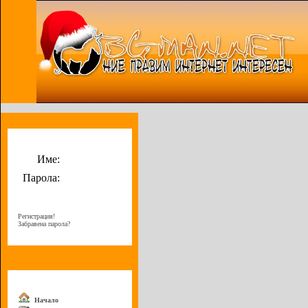
Потребителско меню
Име:
Парола:
Регистрация!
Забравена парола?
Меню
Начало