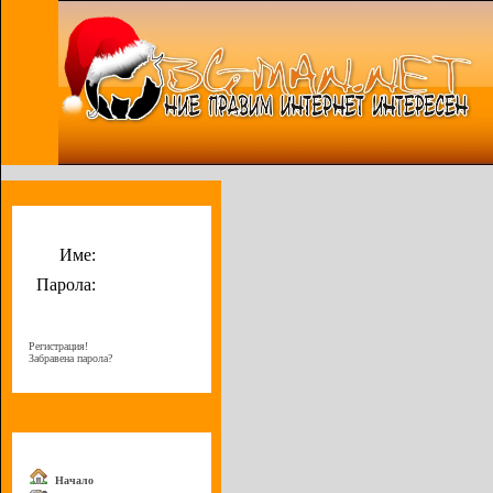
Потребителско меню
Име:
Парола:
Регистрация!
Забравена парола?
Меню
Начало