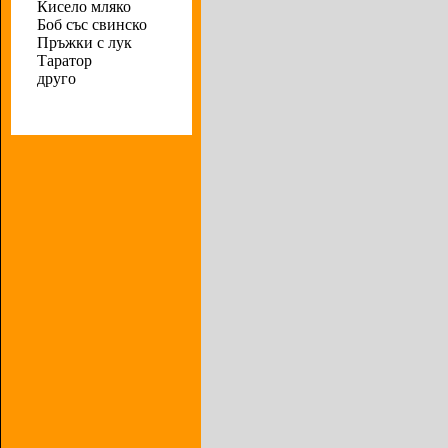
Кисело мляко
Боб със свинско
Пръжки с лук
Таратор
друго