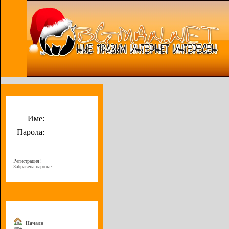
Потребителско меню
Име:
Парола:
Регистрация!
Забравена парола?
Меню
Начало