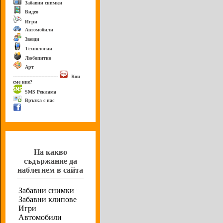
Забавни снимки
Видео
Игри
Автомобили
Звезди
Технологии
Любопитно
Арт
------------------------------
Кои
сме ние?
SMS Реклама
Връзка с нас
Анкета
На какво
съдържание да
наблегнем в сайта
Забавни снимки
Забавни клипове
Игри
Автомобили