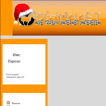
Потребителско меню
Име:
Парола:
Регистрация!
Забравена парола?
Меню
Начало