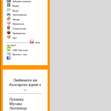
Забавни снимки
Видео
Игри
Автомобили
Звезди
Момичета
Технологии
Любопитно
Арт
------------------------------
Кои
сме ние?
SMS Реклама
Връзка с нас
Анкета
Любимото ви
българско ядене е
...
Луканка
Мусака
Лютеница