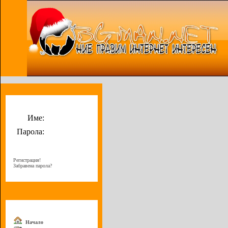
Потребителско меню
Име:
Парола:
Регистрация!
Забравена парола?
Меню
Начало