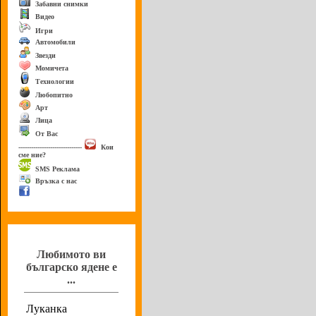
Забавни снимки
Видео
Игри
Автомобили
Звезди
Момичета
Технологии
Любопитно
Арт
Лица
От Вас
------------------------------
Кои
сме ние?
SMS Реклама
Връзка с нас
Анкета
Любимото ви
българско ядене е
...
Луканка