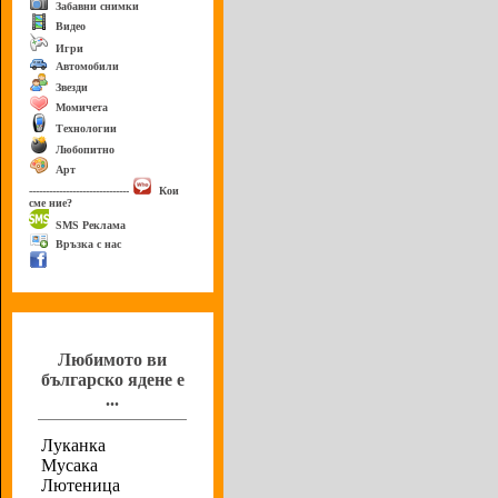
Забавни снимки
Видео
Игри
Автомобили
Звезди
Момичета
Технологии
Любопитно
Арт
------------------------------
Кои
сме ние?
SMS Реклама
Връзка с нас
Анкета
Любимото ви
българско ядене е
...
Луканка
Мусака
Лютеница