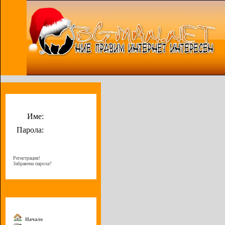
Потребителско меню
Име:
Парола:
Регистрация!
Забравена парола?
Меню
Начало