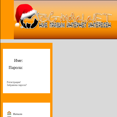
Потребителско меню
Име:
Парола:
Регистрация!
Забравена парола?
Меню
Начало