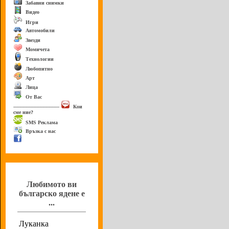
Забавни снимки
Видео
Игри
Автомобили
Звезди
Момичета
Технологии
Любопитно
Арт
Лица
От Вас
------------------------------
Кои
сме ние?
SMS Реклама
Връзка с нас
Анкета
Любимото ви
българско ядене е
...
Луканка