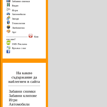
Забавни снимки
Видео
Игри
Автомобили
Звезди
Технологии
Любопитно
Арт
------------------------------
Кои
сме ние?
SMS Реклама
Връзка с нас
Анкета
На какво
съдържание да
наблегнем в сайта
Забавни снимки
Забавни клипове
Игри
Автомобили