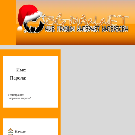
Потребителско меню
Име:
Парола:
Регистрация!
Забравена парола?
Меню
Начало