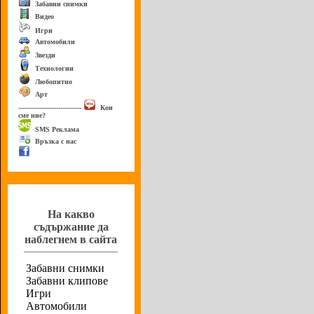
Забавни снимки
Видео
Игри
Автомобили
Звезди
Технологии
Любопитно
Арт
------------------------------
Кои
сме ние?
SMS Реклама
Връзка с нас
Анкета
На какво
съдържание да
наблегнем в сайта
Забавни снимки
Забавни клипове
Игри
Автомобили