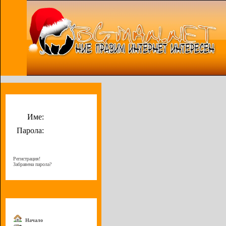
Потребителско меню
Име:
Парола:
Регистрация!
Забравена парола?
Меню
Начало