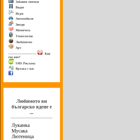
Забавни снимки
Видео
Игри
Автомобили
Звезди
Момичета
Технологии
Любопитно
Арт
------------------------------
Кои
сме ние?
SMS Реклама
Връзка с нас
Анкета
Любимото ви
българско ядене е
...
Луканка
Мусака
Лютеница