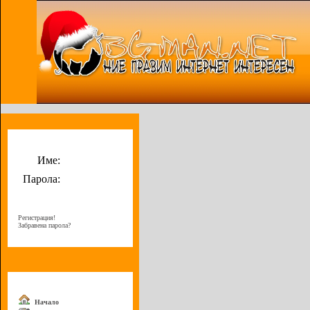
Потребителско меню
Име:
Парола:
Регистрация!
Забравена парола?
Меню
Начало