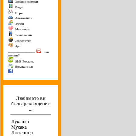
Забавни снимки
Видео
Игри
Автомобили
Звезди
Момичета
Технологии
Любопитно
Арт
------------------------------
Кои
сме ние?
SMS Реклама
Връзка с нас
Анкета
Любимото ви
българско ядене е
...
Луканка
Мусака
Лютеница