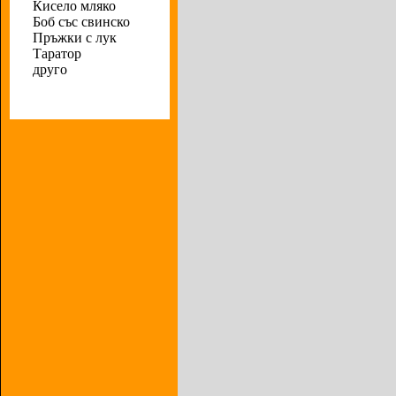
Кисело мляко
Боб със свинско
Пръжки с лук
Таратор
друго