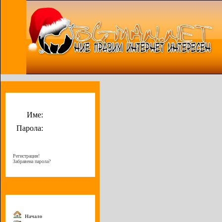
Потребителско меню
Име:
Парола:
Регистрация!
Забравена парола?
Меню
Начало