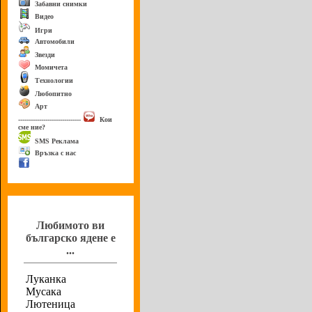
Забавни снимки
Видео
Игри
Автомобили
Звезди
Момичета
Технологии
Любопитно
Арт
------------------------------
Кои
сме ние?
SMS Реклама
Връзка с нас
Анкета
Любимото ви
българско ядене е
...
Луканка
Мусака
Лютеница