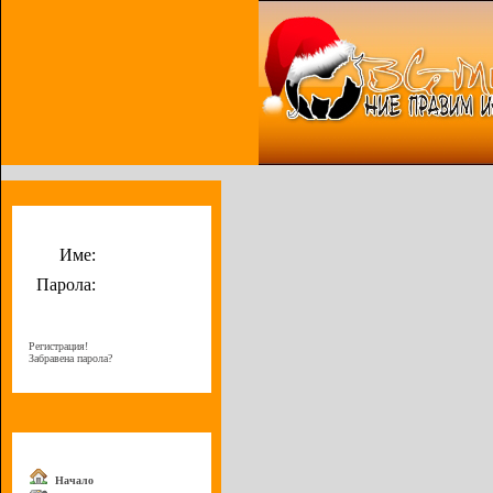
Потребителско меню
Име:
Парола:
Регистрация!
Забравена парола?
Меню
Начало