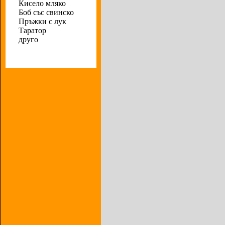
Кисело мляко
Боб със свинско
Пръжки с лук
Таратор
друго