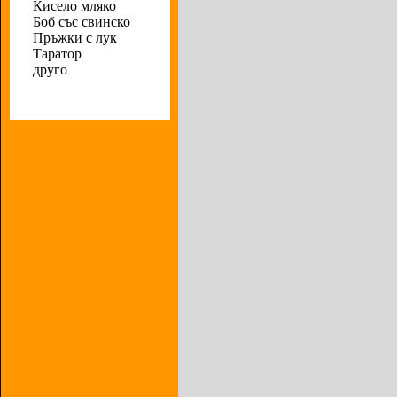
Кисело мляко
Боб със свинско
Пръжки с лук
Таратор
друго