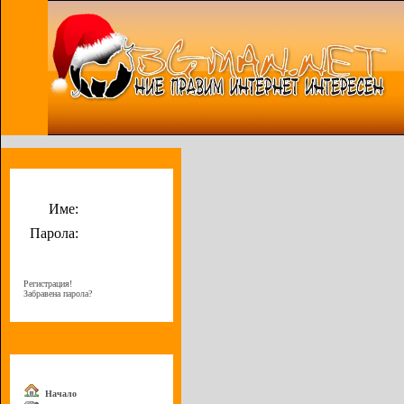
Потребителско меню
Име:
Парола:
Регистрация!
Забравена парола?
Меню
Начало