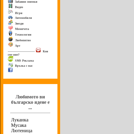
Забавни снимки
Видео
Игри
Автомобили
Звезди
Момичета
Технологии
Любопитно
Арт
------------------------------
Кои
сме ние?
SMS Реклама
Връзка с нас
Анкета
Любимото ви
българско ядене е
...
Луканка
Мусака
Лютеница