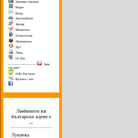
Забавни снимки
Видео
Игри
Автомобили
Звезди
Момичета
Технологии
Любопитно
Арт
Лица
От Вас
------------------------------
Кои
сме ние?
SMS Реклама
Връзка с нас
Анкета
Любимото ви
българско ядене е
...
Луканка