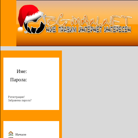
Потребителско меню
Име:
Парола:
Регистрация!
Забравена парола?
Меню
Начало