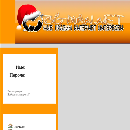
Потребителско меню
Име:
Парола:
Регистрация!
Забравена парола?
Меню
Начало