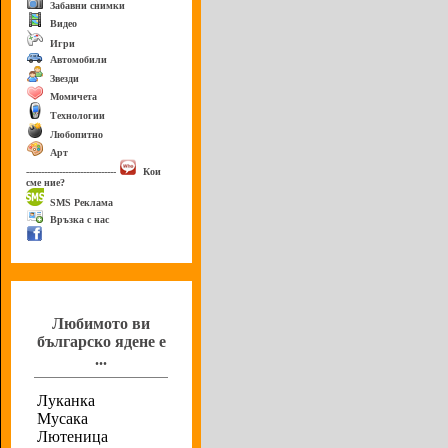
Забавни снимки
Видео
Игри
Автомобили
Звезди
Момичета
Технологии
Любопитно
Арт
------------------------------
Кои
сме ние?
SMS Реклама
Връзка с нас
Анкета
Любимото ви
българско ядене е
...
Луканка
Мусака
Лютеница