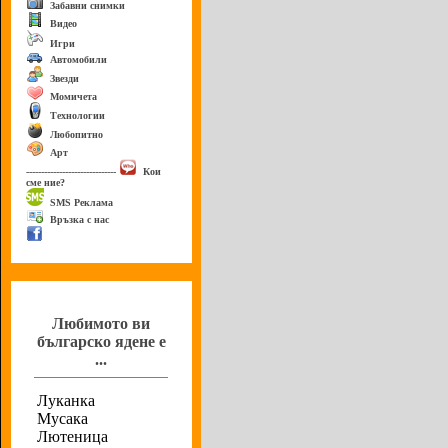
Забавни снимки
Видео
Игри
Автомобили
Звезди
Момичета
Технологии
Любопитно
Арт
------------------------------
Кои
сме ние?
SMS Реклама
Връзка с нас
Анкета
Любимото ви
българско ядене е
...
Луканка
Мусака
Лютеница