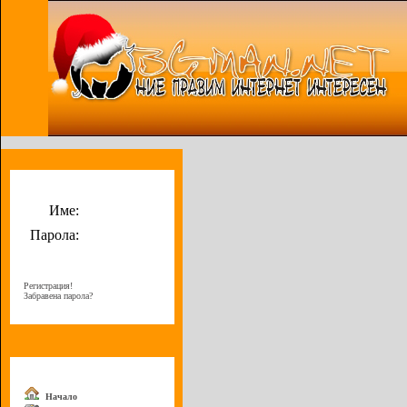
Потребителско меню
Име:
Парола:
Регистрация!
Забравена парола?
Меню
Начало