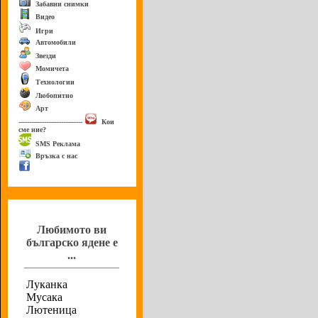
Забавни снимки
Видео
Игри
Автомобили
Звезди
Момичета
Технологии
Любопитно
Арт
------------------------------
Кои
сме ние?
SMS Реклама
Връзка с нас
Анкета
Любимото ви
българско ядене е
...
Луканка
Мусака
Лютеница