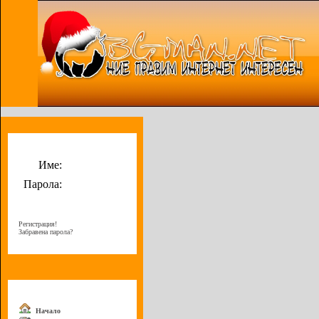
Потребителско меню
Име:
Парола:
Регистрация!
Забравена парола?
Меню
Начало