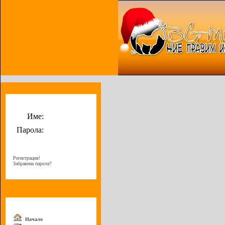
Потребителско меню
Име:
Парола:
Регистрация!
Забравена парола?
Меню
Начало