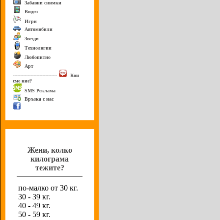
Забавни снимки
Видео
Игри
Автомобили
Звезди
Технологии
Любопитно
Арт
------------------------------
Кои
сме ние?
SMS Реклама
Връзка с нас
Анкета
Жени, колко
килограма
тежите?
по-малко от 30 кг.
30 - 39 кг.
40 - 49 кг.
50 - 59 кг.