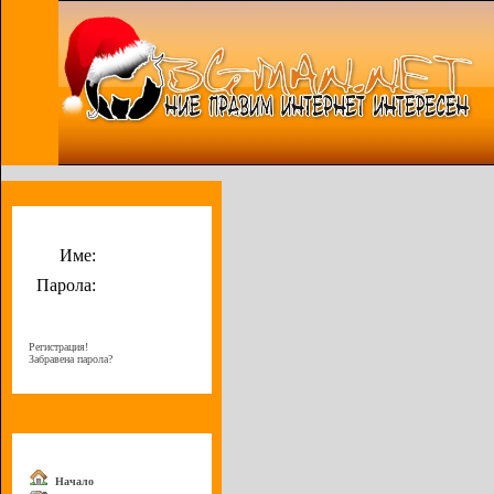
Потребителско меню
Име:
Парола:
Регистрация!
Забравена парола?
Меню
Начало