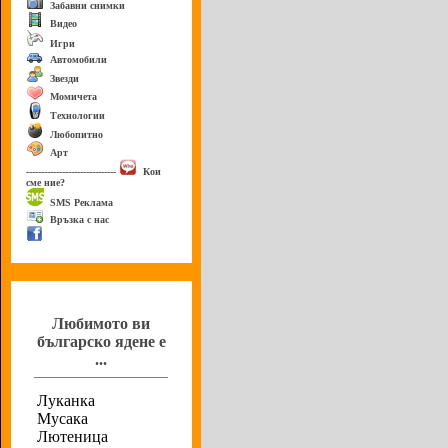
Забавни снимки
Видео
Игри
Автомобили
Звезди
Момичета
Технологии
Любопитно
Арт
------------------------------
Кои
сме ние?
SMS Реклама
Връзка с нас
Анкета
Любимото ви
българско ядене е
...
Луканка
Мусака
Лютеница