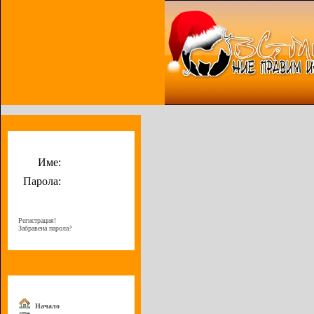
Потребителско меню
Име:
Парола:
Регистрация!
Забравена парола?
Меню
Начало