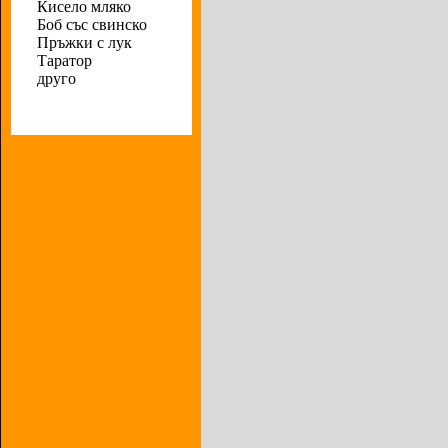
Кисело мляко
Боб със свинско
Пръжки с лук
Таратор
друго