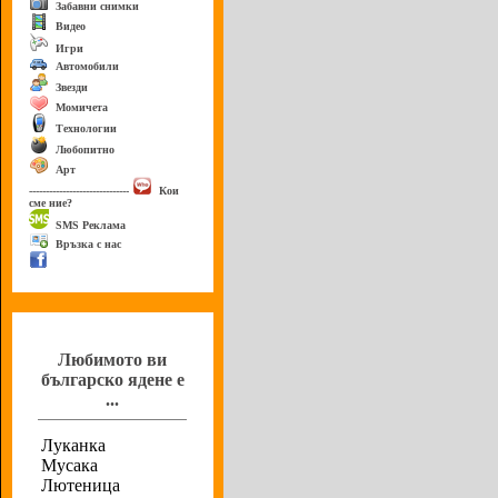
Забавни снимки
Видео
Игри
Автомобили
Звезди
Момичета
Технологии
Любопитно
Арт
------------------------------
Кои
сме ние?
SMS Реклама
Връзка с нас
Анкета
Любимото ви
българско ядене е
...
Луканка
Мусака
Лютеница