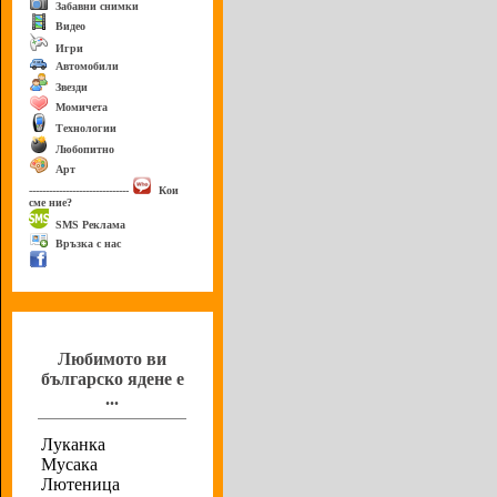
Забавни снимки
Видео
Игри
Автомобили
Звезди
Момичета
Технологии
Любопитно
Арт
------------------------------
Кои
сме ние?
SMS Реклама
Връзка с нас
Анкета
Любимото ви
българско ядене е
...
Луканка
Мусака
Лютеница