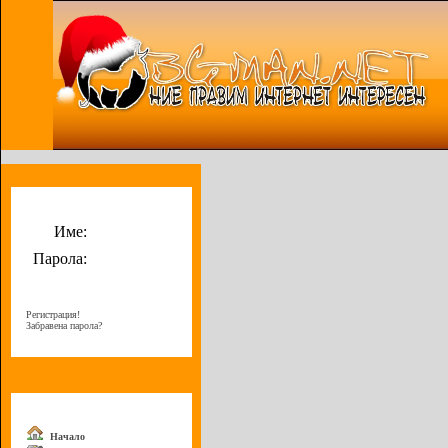
Потребителско меню
Име:
Парола:
Регистрация!
Забравена парола?
Меню
Начало