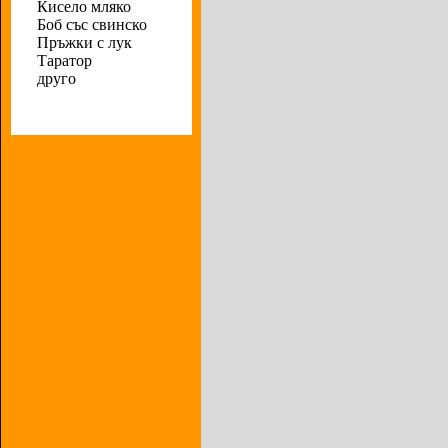
Кисело мляко
Боб със свинско
Пръжки с лук
Таратор
друго