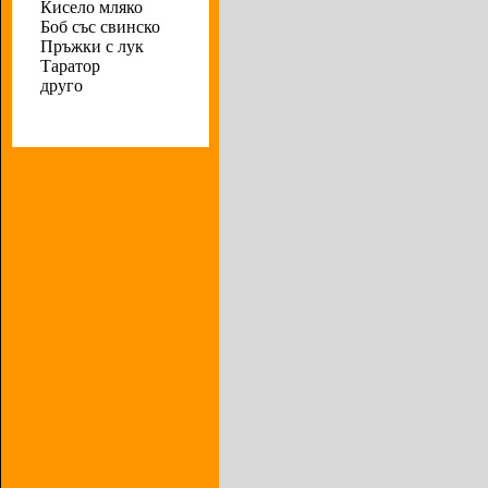
Кисело мляко
Боб със свинско
Пръжки с лук
Таратор
друго