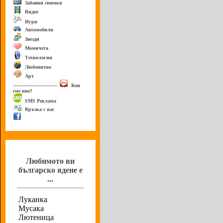
Забавни снимки
Видео
Игри
Автомобили
Звезди
Момичета
Технологии
Любопитно
Арт
------------------------------
Кои
сме ние?
SMS Реклама
Връзка с нас
Анкета
Любимото ви
българско ядене е
...
Луканка
Мусака
Лютеница