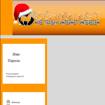
Потребителско меню
Име:
Парола:
Регистрация!
Забравена парола?
Меню
Начало