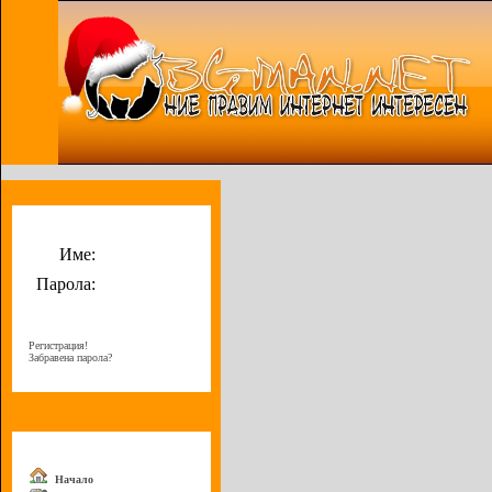
Потребителско меню
Име:
Парола:
Регистрация!
Забравена парола?
Меню
Начало