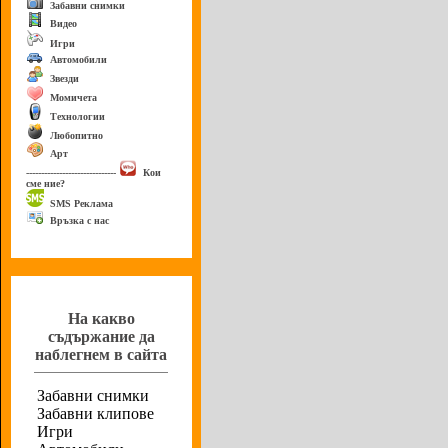
Забавни снимки
Видео
Игри
Автомобили
Звезди
Момичета
Технологии
Любопитно
Арт
------------------------------
Кои
сме ние?
SMS Реклама
Връзка с нас
Анкета
На какво
съдържание да
наблегнем в сайта
Забавни снимки
Забавни клипове
Игри