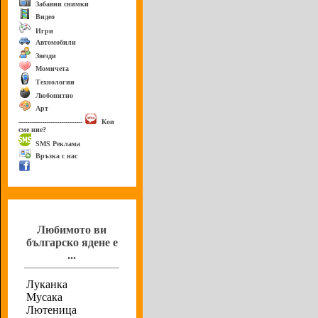
Забавни снимки
Видео
Игри
Автомобили
Звезди
Момичета
Технологии
Любопитно
Арт
------------------------------
Кои
сме ние?
SMS Реклама
Връзка с нас
Анкета
Любимото ви
българско ядене е
...
Луканка
Мусака
Лютеница