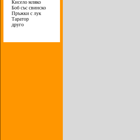
Кисело мляко
Боб със свинско
Пръжки с лук
Таратор
друго