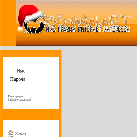
Потребителско меню
Име:
Парола:
Регистрация!
Забравена парола?
Меню
Начало