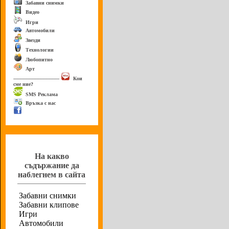
Забавни снимки
Видео
Игри
Автомобили
Звезди
Технологии
Любопитно
Арт
------------------------------
Кои
сме ние?
SMS Реклама
Връзка с нас
Анкета
На какво
съдържание да
наблегнем в сайта
Забавни снимки
Забавни клипове
Игри
Автомобили