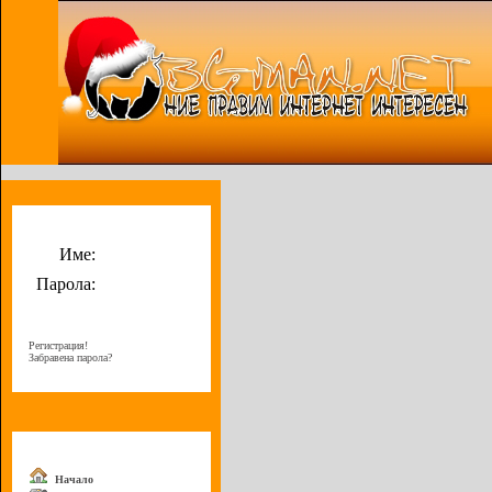
Потребителско меню
Име:
Парола:
Регистрация!
Забравена парола?
Меню
Начало