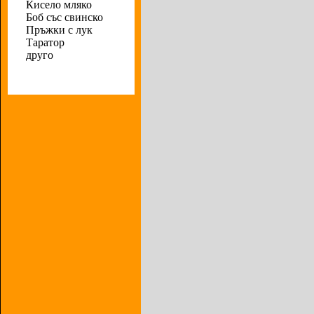
Кисело мляко
Боб със свинско
Пръжки с лук
Таратор
друго