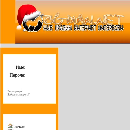
Потребителско меню
Име:
Парола:
Регистрация!
Забравена парола?
Меню
Начало