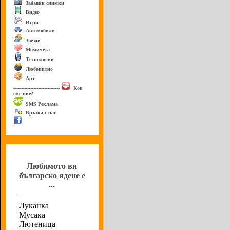
Забавни снимки
Видео
Игри
Автомобили
Звезди
Момичета
Технологии
Любопитно
Арт
------------------------------
Кои
сме ние?
SMS Реклама
Връзка с нас
Анкета
Любимото ви
българско ядене е
...
Луканка
Мусака
Лютеница