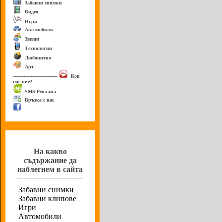
Забавни снимки
Видео
Игри
Автомобили
Звезди
Технологии
Любопитно
Арт
------------------------------
Кои
сме ние?
SMS Реклама
Връзка с нас
Анкета
На какво
съдържание да
наблегнем в сайта
Забавни снимки
Забавни клипове
Игри
Автомобили