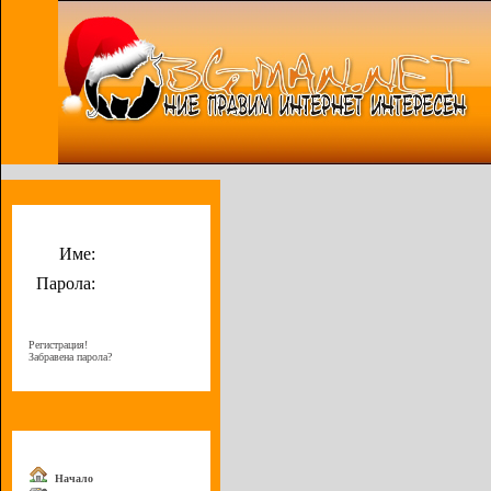
Потребителско меню
Име:
Парола:
Регистрация!
Забравена парола?
Меню
Начало