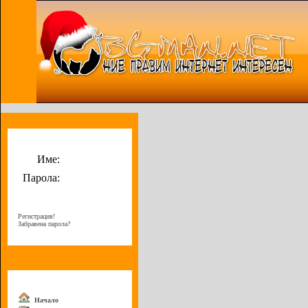
Потребителско меню
Име:
Парола:
Регистрация!
Забравена парола?
Меню
Начало