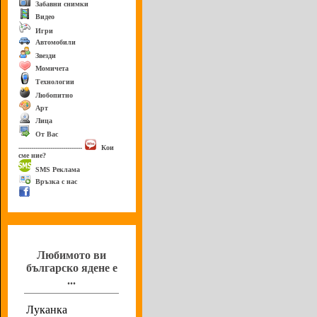
Забавни снимки
Видео
Игри
Автомобили
Звезди
Момичета
Технологии
Любопитно
Арт
Лица
От Вас
------------------------------
Кои
сме ние?
SMS Реклама
Връзка с нас
Анкета
Любимото ви
българско ядене е
...
Луканка