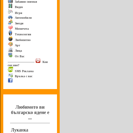
Забавни снимки
Видео
Игри
Автомобили
Звезди
Момичета
Технологии
Любопитно
Арт
Лица
От Вас
------------------------------
Кои
сме ние?
SMS Реклама
Връзка с нас
Анкета
Любимото ви
българско ядене е
...
Луканка