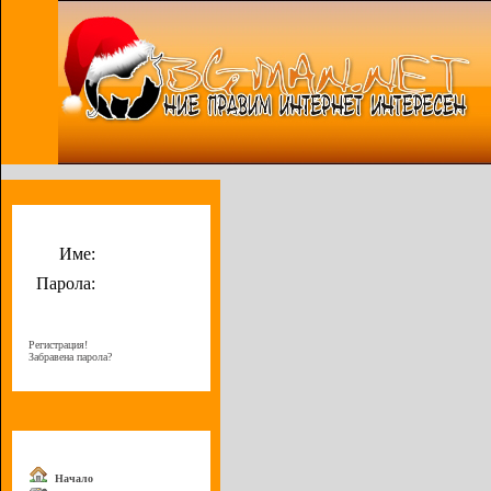
Потребителско меню
Име:
Парола:
Регистрация!
Забравена парола?
Меню
Начало