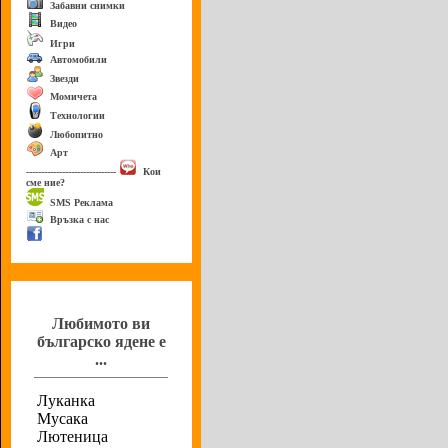
Забавни снимки
Видео
Игри
Автомобили
Звезди
Момичета
Технологии
Любопитно
Арт
------------------------------
Кои
сме ние?
SMS Реклама
Връзка с нас
Анкета
Любимото ви
българско ядене е
...
Луканка
Мусака
Лютеница