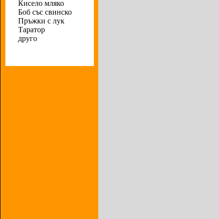
Кисело мляко
Боб със свинско
Пръжки с лук
Таратор
друго