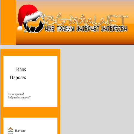
Потребителско меню
Име:
Парола:
Регистрация!
Забравена парола?
Меню
Начало