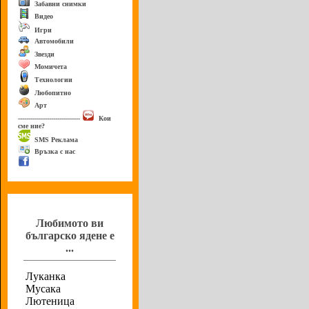
Забавни снимки
Видео
Игри
Автомобили
Звезди
Момичета
Технологии
Любопитно
Арт
------------------------------
Кои
сме ние?
SMS Реклама
Връзка с нас
Анкета
Любимото ви
българско ядене е
...
Луканка
Мусака
Лютеница