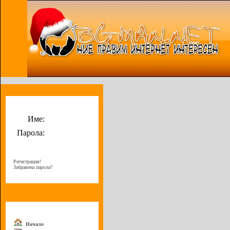
Потребителско меню
Име:
Парола:
Регистрация!
Забравена парола?
Меню
Начало