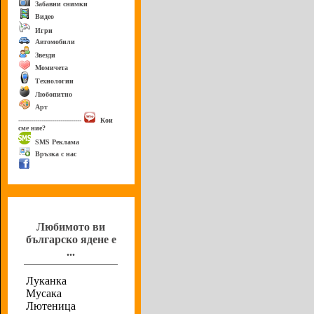
Забавни снимки
Видео
Игри
Автомобили
Звезди
Момичета
Технологии
Любопитно
Арт
------------------------------
Кои
сме ние?
SMS Реклама
Връзка с нас
Анкета
Любимото ви
българско ядене е
...
Луканка
Мусака
Лютеница