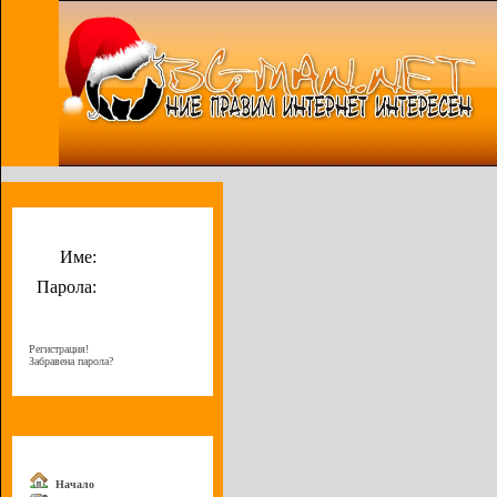
Потребителско меню
Име:
Парола:
Регистрация!
Забравена парола?
Меню
Начало