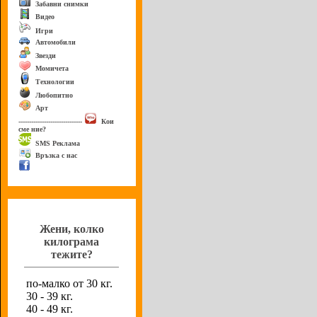
Забавни снимки
Видео
Игри
Автомобили
Звезди
Момичета
Технологии
Любопитно
Арт
------------------------------
Кои
сме ние?
SMS Реклама
Връзка с нас
Анкета
Жени, колко
килограма
тежите?
по-малко от 30 кг.
30 - 39 кг.
40 - 49 кг.