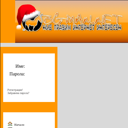
Потребителско меню
Име:
Парола:
Регистрация!
Забравена парола?
Меню
Начало