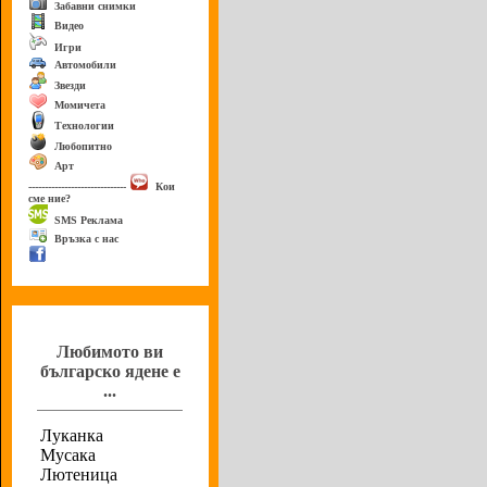
Забавни снимки
Видео
Игри
Автомобили
Звезди
Момичета
Технологии
Любопитно
Арт
------------------------------
Кои
сме ние?
SMS Реклама
Връзка с нас
Анкета
Любимото ви
българско ядене е
...
Луканка
Мусака
Лютеница