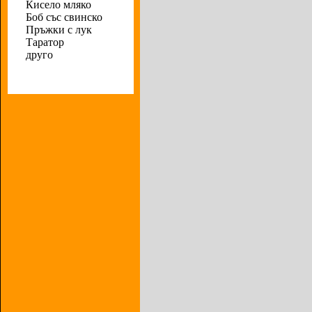
Кисело мляко
Боб със свинско
Пръжки с лук
Таратор
друго