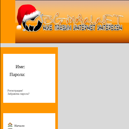
Потребителско меню
Име:
Парола:
Регистрация!
Забравена парола?
Меню
Начало