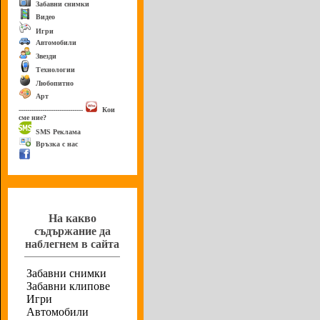
Забавни снимки
Видео
Игри
Автомобили
Звезди
Технологии
Любопитно
Арт
------------------------------
Кои
сме ние?
SMS Реклама
Връзка с нас
Анкета
На какво
съдържание да
наблегнем в сайта
Забавни снимки
Забавни клипове
Игри
Автомобили