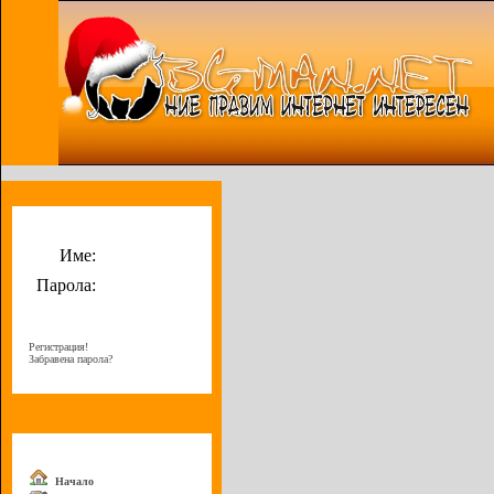
Потребителско меню
Име:
Парола:
Регистрация!
Забравена парола?
Меню
Начало