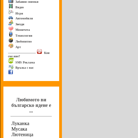
Забавни снимки
Видео
Игри
Автомобили
Звезди
Момичета
Технологии
Любопитно
Арт
------------------------------
Кои
сме ние?
SMS Реклама
Връзка с нас
Анкета
Любимото ви
българско ядене е
...
Луканка
Мусака
Лютеница