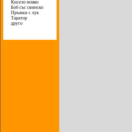
Кисело мляко
Боб със свинско
Пръжки с лук
Таратор
друго