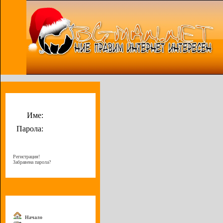
Потребителско меню
Име:
Парола:
Регистрация!
Забравена парола?
Меню
Начало