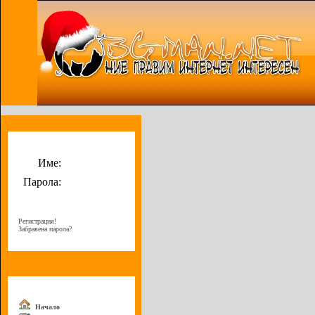
Потребителско меню
Име:
Парола:
Регистрация!
Забравена парола?
Меню
Начало