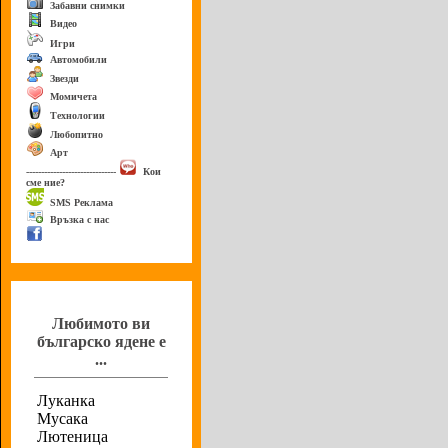
Забавни снимки
Видео
Игри
Автомобили
Звезди
Момичета
Технологии
Любопитно
Арт
------------------------------
Кои
сме ние?
SMS Реклама
Връзка с нас
Анкета
Любимото ви
българско ядене е
...
Луканка
Мусака
Лютеница