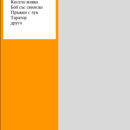
Кисело мляко
Боб със свинско
Пръжки с лук
Таратор
друго