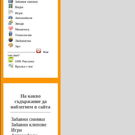
Забавни снимки
Видео
Игри
Автомобили
Звезди
Момичета
Технологии
Любопитно
Арт
------------------------------
Кои
сме ние?
SMS Реклама
Връзка с нас
Анкета
На какво
съдържание да
наблегнем в сайта
Забавни снимки
Забавни клипове
Игри