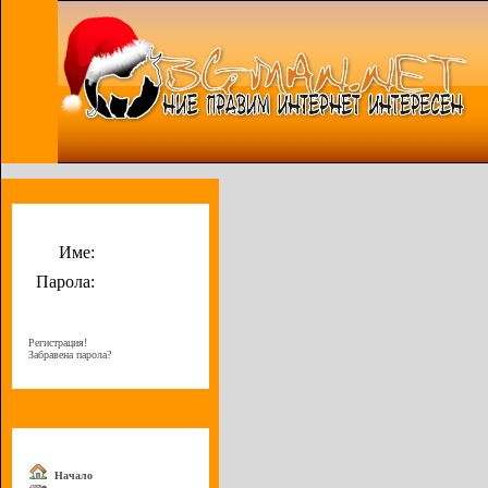
Потребителско меню
Име:
Парола:
Регистрация!
Забравена парола?
Меню
Начало