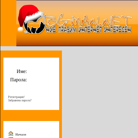
Потребителско меню
Име:
Парола:
Регистрация!
Забравена парола?
Меню
Начало