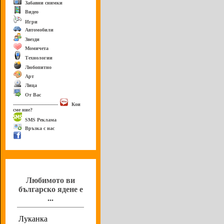
Забавни снимки
Видео
Игри
Автомобили
Звезди
Момичета
Технологии
Любопитно
Арт
Лица
От Вас
------------------------------
Кои
сме ние?
SMS Реклама
Връзка с нас
Анкета
Любимото ви
българско ядене е
...
Луканка