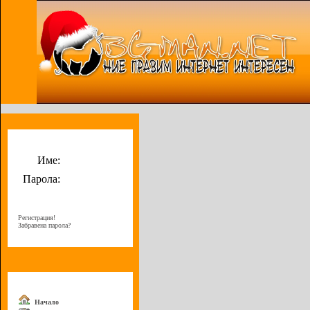
Потребителско меню
Име:
Парола:
Регистрация!
Забравена парола?
Меню
Начало