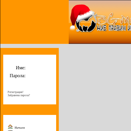
Потребителско меню
Име:
Парола:
Регистрация!
Забравена парола?
Меню
Начало