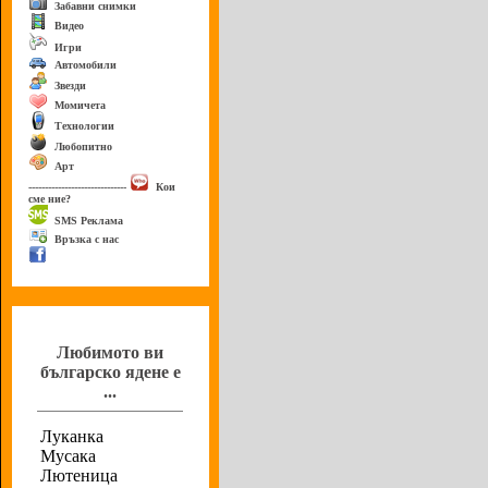
Забавни снимки
Видео
Игри
Автомобили
Звезди
Момичета
Технологии
Любопитно
Арт
------------------------------
Кои
сме ние?
SMS Реклама
Връзка с нас
Анкета
Любимото ви
българско ядене е
...
Луканка
Мусака
Лютеница