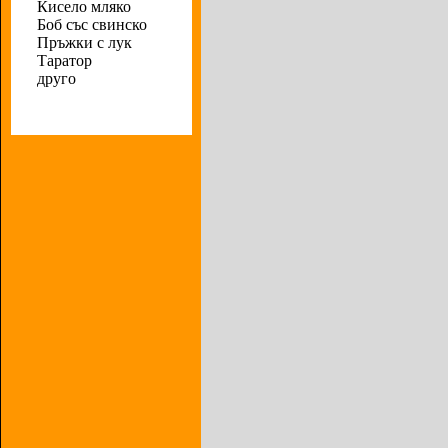
Кисело мляко
Боб със свинско
Пръжки с лук
Таратор
друго