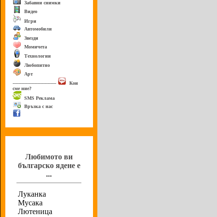
Забавни снимки
Видео
Игри
Автомобили
Звезди
Момичета
Технологии
Любопитно
Арт
------------------------------
Кои
сме ние?
SMS Реклама
Връзка с нас
Анкета
Любимото ви
българско ядене е
...
Луканка
Мусака
Лютеница