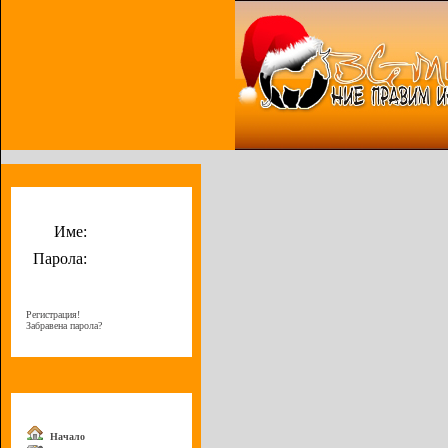
Потребителско меню
Име:
Парола:
Регистрация!
Забравена парола?
Меню
Начало