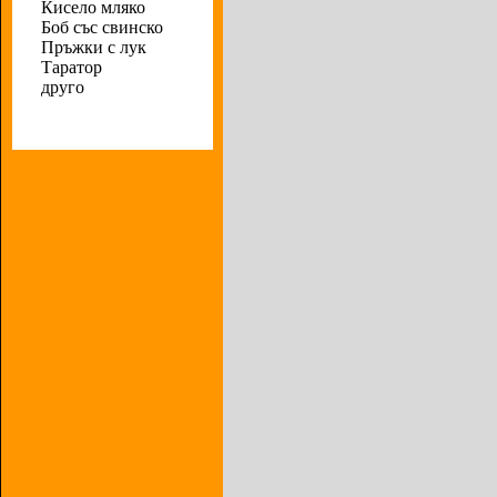
Кисело мляко
Боб със свинско
Пръжки с лук
Таратор
друго