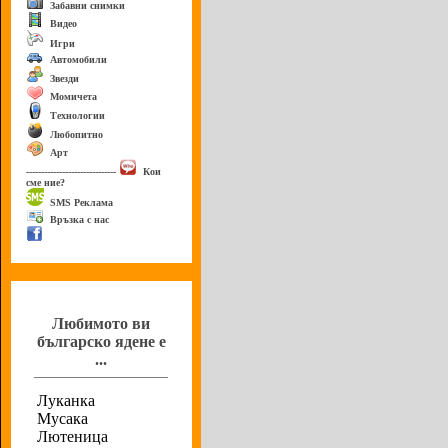
Забавни снимки
Видео
Игри
Автомобили
Звезди
Момичета
Технологии
Любопитно
Арт
------------------------------
Кои
сме ние?
SMS Реклама
Връзка с нас
Анкета
Любимото ви
българско ядене е
...
Луканка
Мусака
Лютеница