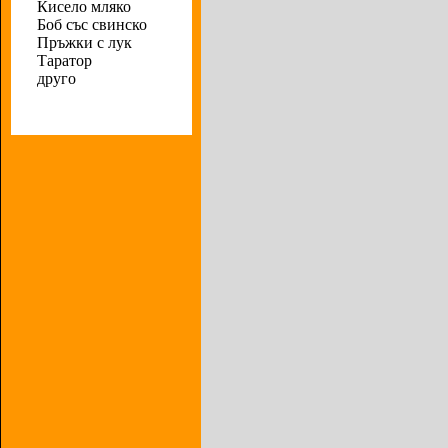
Кисело мляко
Боб със свинско
Пръжки с лук
Таратор
друго