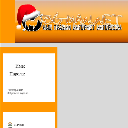
Потребителско меню
Име:
Парола:
Регистрация!
Забравена парола?
Меню
Начало