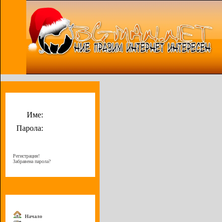
Потребителско меню
Име:
Парола:
Регистрация!
Забравена парола?
Меню
Начало