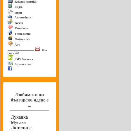
Забавни снимки
Видео
Игри
Автомобили
Звезди
Момичета
Технологии
Любопитно
Арт
------------------------------
Кои
сме ние?
SMS Реклама
Връзка с нас
Анкета
Любимото ви
българско ядене е
...
Луканка
Мусака
Лютеница