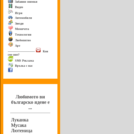
Забавни снимки
Видео
Игри
Автомобили
Звезди
Момичета
Технологии
Любопитно
Арт
------------------------------
Кои
сме ние?
SMS Реклама
Връзка с нас
Анкета
Любимото ви
българско ядене е
...
Луканка
Мусака
Лютеница