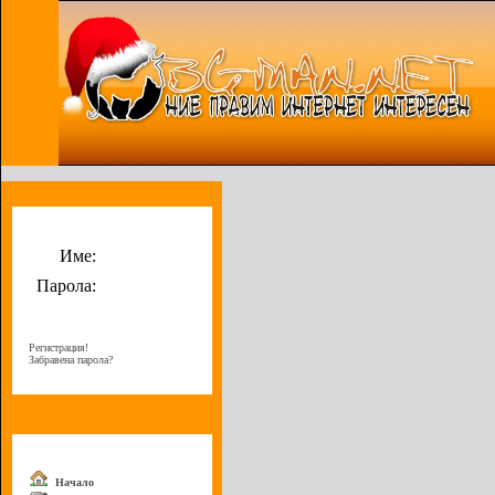
Потребителско меню
Име:
Парола:
Регистрация!
Забравена парола?
Меню
Начало